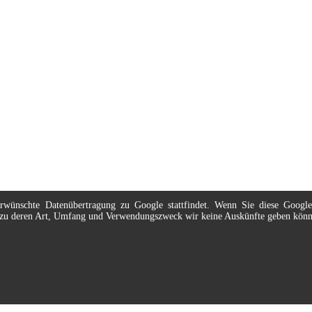
nerwünschte Datenübertragung zu Google stattfindet. Wenn Sie diese Googl
t, zu deren Art, Umfang und Verwendungszweck wir keine Auskünfte geben kön