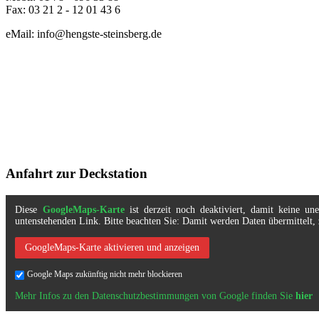
Fax: 03 21 2 - 12 01 43 6
eMail: info@hengste-steinsberg.de
Anfahrt zur Deckstation
Diese
GoogleMaps-Karte
ist derzeit noch deaktiviert, damit keine u
untenstehenden Link. Bitte beachten Sie: Damit werden Daten übermittel
GoogleMaps-Karte aktivieren und anzeigen
Google Maps zukünftig nicht mehr blockieren
Mehr Infos zu den Datenschutzbestimmungen von Google finden Sie
hier