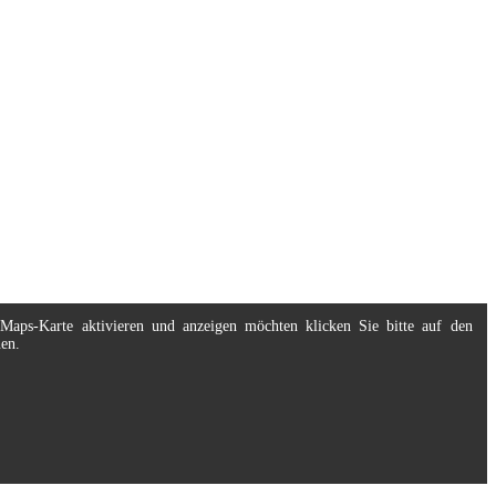
eMaps-Karte aktivieren und anzeigen möchten klicken Sie bitte auf den
nen.