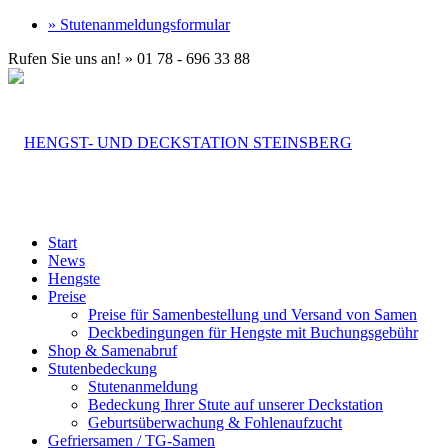
» Stutenanmeldungsformular
Rufen Sie uns an! » 01 78 - 696 33 88
Start
News
Hengste
Preise
Preise für Samenbestellung und Versand von Samen
Deckbedingungen für Hengste mit Buchungsgebühr
Shop & Samenabruf
Stutenbedeckung
Stutenanmeldung
Bedeckung Ihrer Stute auf unserer Deckstation
Geburtsüberwachung & Fohlenaufzucht
Gefriersamen / TG-Samen