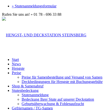
» Stutenanmeldungsformular
Rufen Sie uns an! » 01 78 - 696 33 88
Start
News
Hengste
Preise
Preise für Samenbestellung und Versand von Samen
Deckbedingungen für Hengste mit Buchungsgebühr
Shop & Samenabruf
Stutenbedeckung
Stutenanmeldung
Bedeckung Ihrer Stute auf unserer Deckstation
Geburtsüberwachung & Fohlenaufzucht
Gefriersamen / TG-Samen