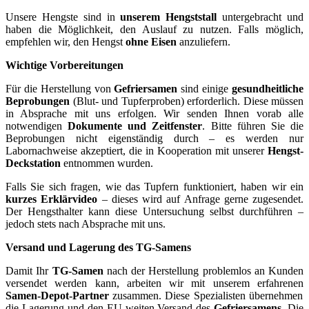
Unsere Hengste sind in
unserem Hengststall
untergebracht und
haben die Möglichkeit, den Auslauf zu nutzen. Falls möglich,
empfehlen wir, den Hengst
ohne Eisen
anzuliefern.
Wichtige Vorbereitungen
Für die Herstellung von
Gefriersamen
sind einige
gesundheitliche
Beprobungen
(Blut- und Tupferproben) erforderlich. Diese müssen
in Absprache mit uns erfolgen. Wir senden Ihnen vorab alle
notwendigen
Dokumente und Zeitfenster
. Bitte führen Sie die
Beprobungen nicht eigenständig durch – es werden nur
Labornachweise akzeptiert, die in Kooperation mit unserer
Hengst-
Deckstation
entnommen wurden.
Falls Sie sich fragen, wie das Tupfern funktioniert, haben wir ein
kurzes Erklärvideo
– dieses wird auf Anfrage gerne zugesendet.
Der Hengsthalter kann diese Untersuchung selbst durchführen –
jedoch stets nach Absprache mit uns.
Versand und Lagerung des TG-Samens
Damit Ihr
TG-Samen
nach der Herstellung problemlos an Kunden
versendet werden kann, arbeiten wir mit unserem erfahrenen
Samen-Depot-Partner
zusammen. Diese Spezialisten übernehmen
die Lagerung und den EU-weiten Versand des
Gefriersamens
. Die