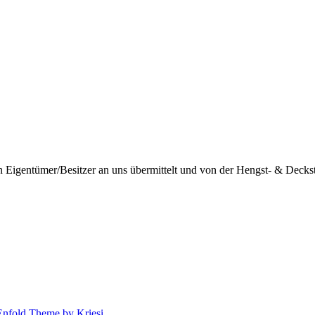
igentümer/Besitzer an uns übermittelt und von der Hengst- & Deckstat
Enfold Theme by Kriesi