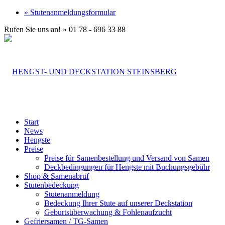
» Stutenanmeldungsformular
Rufen Sie uns an! » 01 78 - 696 33 88
Start
News
Hengste
Preise
Preise für Samenbestellung und Versand von Samen
Deckbedingungen für Hengste mit Buchungsgebühr
Shop & Samenabruf
Stutenbedeckung
Stutenanmeldung
Bedeckung Ihrer Stute auf unserer Deckstation
Geburtsüberwachung & Fohlenaufzucht
Gefriersamen / TG-Samen