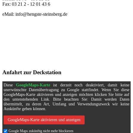
Fax: 03 21 2 - 12 01 43 6
eMail: info@hengste-steinsberg.de
Anfahrt zur Deckstation
Diese
GoogleMaps-Karte
ist derzeit noch deaktiviert, damit keine
unerwünschte Datenübertragung zu Google stattfindet. Wenn Sie diese
GoogleMaps-Karte aktivieren und anzeigen möchten klicken Sie bitte auf
den untenstehenden Link. Bitte beachten Sie: Damit werden Daten
übermittelt, zu deren Art, Umfang und Verwendungszweck wir keine
Auskünfte geben können.
GoogleMaps-Karte aktivieren und anzeigen
Google Maps zukünftig nicht mehr blockieren