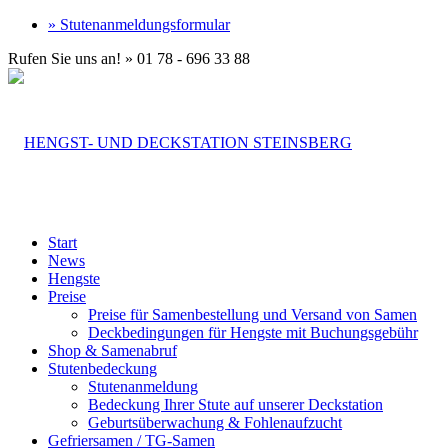
» Stutenanmeldungsformular
Rufen Sie uns an! » 01 78 - 696 33 88
Start
News
Hengste
Preise
Preise für Samenbestellung und Versand von Samen
Deckbedingungen für Hengste mit Buchungsgebühr
Shop & Samenabruf
Stutenbedeckung
Stutenanmeldung
Bedeckung Ihrer Stute auf unserer Deckstation
Geburtsüberwachung & Fohlenaufzucht
Gefriersamen / TG-Samen