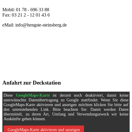
Mobil: 01 78 - 696 33 88
Fax: 03 21 2 - 12 01 43 6
eMail: info@hengste-steinsberg.de
Anfahrt zur Deckstation
Diese
GoogleMaps-Karte
ist derzeit noch deaktiviert, damit keine
unerwünschte Datenübertragung zu Google stattfindet. Wenn Sie diese
GoogleMaps-Karte aktivieren und anzeigen möchten klicken Sie bitte auf
den untenstehenden Link. Bitte beachten Sie: Damit werden Daten
übermittelt, zu deren Art, Umfang und Verwendungszweck wir keine
Auskünfte geben können.
GoogleMaps-Karte aktivieren und anzeigen