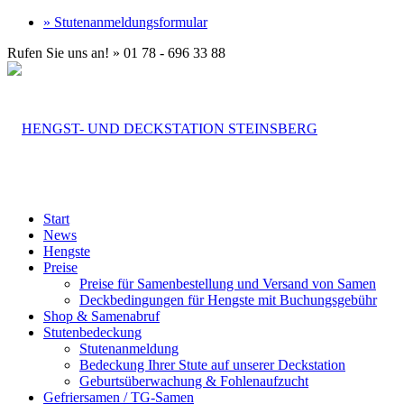
» Stutenanmeldungsformular
Rufen Sie uns an! » 01 78 - 696 33 88
Start
News
Hengste
Preise
Preise für Samenbestellung und Versand von Samen
Deckbedingungen für Hengste mit Buchungsgebühr
Shop & Samenabruf
Stutenbedeckung
Stutenanmeldung
Bedeckung Ihrer Stute auf unserer Deckstation
Geburtsüberwachung & Fohlenaufzucht
Gefriersamen / TG-Samen