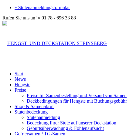
» Stutenanmeldungsformular
Rufen Sie uns an! » 01 78 - 696 33 88
Start
News
Hengste
Preise
Preise für Samenbestellung und Versand von Samen
Deckbedingungen für Hengste mit Buchungsgebühr
Shop & Samenabruf
Stutenbedeckung
Stutenanmeldung
Bedeckung Ihrer Stute auf unserer Deckstation
Geburtsüberwachung & Fohlenaufzucht
Gefriersamen / TG-Samen