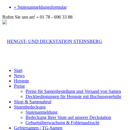
» Stutenanmeldungsformular
Rufen Sie uns an! » 01 78 - 696 33 88
Start
News
Hengste
Preise
Preise für Samenbestellung und Versand von Samen
Deckbedingungen für Hengste mit Buchungsgebühr
Shop & Samenabruf
Stutenbedeckung
Stutenanmeldung
Bedeckung Ihrer Stute auf unserer Deckstation
Geburtsüberwachung & Fohlenaufzucht
Gefriersamen / TG-Samen