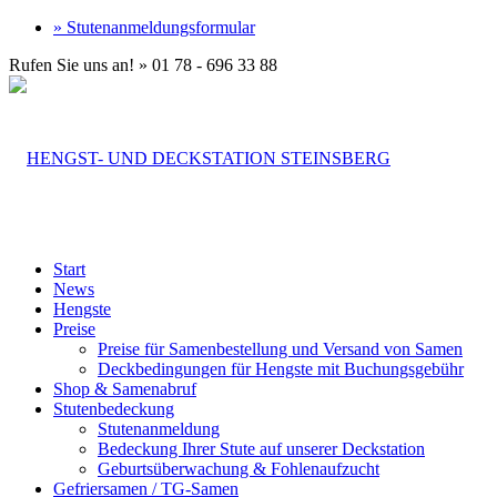
» Stutenanmeldungsformular
Rufen Sie uns an! » 01 78 - 696 33 88
Start
News
Hengste
Preise
Preise für Samenbestellung und Versand von Samen
Deckbedingungen für Hengste mit Buchungsgebühr
Shop & Samenabruf
Stutenbedeckung
Stutenanmeldung
Bedeckung Ihrer Stute auf unserer Deckstation
Geburtsüberwachung & Fohlenaufzucht
Gefriersamen / TG-Samen