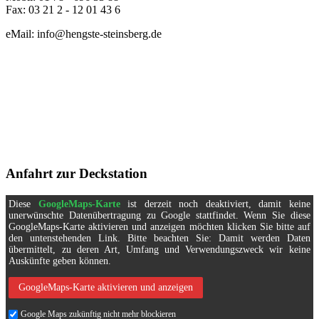
Fax: 03 21 2 - 12 01 43 6
eMail: info@hengste-steinsberg.de
Anfahrt zur Deckstation
Diese
GoogleMaps-Karte
ist derzeit noch deaktiviert, damit keine
unerwünschte Datenübertragung zu Google stattfindet. Wenn Sie diese
GoogleMaps-Karte aktivieren und anzeigen möchten klicken Sie bitte auf
den untenstehenden Link. Bitte beachten Sie: Damit werden Daten
übermittelt, zu deren Art, Umfang und Verwendungszweck wir keine
Auskünfte geben können.
GoogleMaps-Karte aktivieren und anzeigen
Google Maps zukünftig nicht mehr blockieren