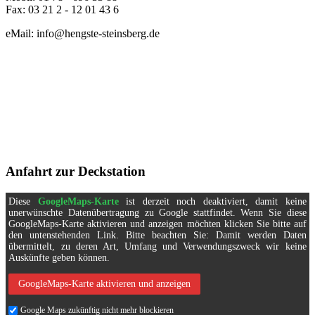
Fax: 03 21 2 - 12 01 43 6
eMail: info@hengste-steinsberg.de
Anfahrt zur Deckstation
Diese
GoogleMaps-Karte
ist derzeit noch deaktiviert, damit keine
unerwünschte Datenübertragung zu Google stattfindet. Wenn Sie diese
GoogleMaps-Karte aktivieren und anzeigen möchten klicken Sie bitte auf
den untenstehenden Link. Bitte beachten Sie: Damit werden Daten
übermittelt, zu deren Art, Umfang und Verwendungszweck wir keine
Auskünfte geben können.
GoogleMaps-Karte aktivieren und anzeigen
Google Maps zukünftig nicht mehr blockieren