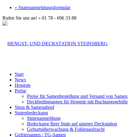
» Stutenanmeldungsformular
Rufen Sie uns an! » 01 78 - 696 33 88
Start
News
Hengste
Preise
Preise für Samenbestellung und Versand von Samen
Deckbedingungen für Hengste mit Buchungsgebühr
Shop & Samenabruf
Stutenbedeckung
Stutenanmeldung
Bedeckung Ihrer Stute auf unserer Deckstation
Geburtsüberwachung & Fohlenaufzucht
Gefriersamen / TG-Samen