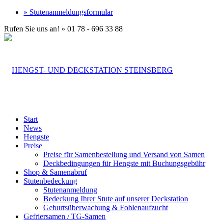
» Stutenanmeldungsformular
Rufen Sie uns an! » 01 78 - 696 33 88
Start
News
Hengste
Preise
Preise für Samenbestellung und Versand von Samen
Deckbedingungen für Hengste mit Buchungsgebühr
Shop & Samenabruf
Stutenbedeckung
Stutenanmeldung
Bedeckung Ihrer Stute auf unserer Deckstation
Geburtsüberwachung & Fohlenaufzucht
Gefriersamen / TG-Samen