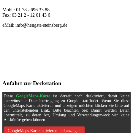
Mobil: 01 78 - 696 33 88
Fax: 03 21 2 - 12 01 43 6
eMail: info@hengste-steinsberg.de
Anfahrt zur Deckstation
Diese
GoogleMaps-Karte
ist derzeit noch deaktiviert, damit keine
unerwünschte Datenübertragung zu Google stattfindet. Wenn Sie diese
GoogleMaps-Karte aktivieren und anzeigen möchten klicken Sie bitte auf
den untenstehenden Link. Bitte beachten Sie: Damit werden Daten
übermittelt, zu deren Art, Umfang und Verwendungszweck wir keine
Auskünfte geben können.
GoogleMaps-Karte aktivieren und anzeigen