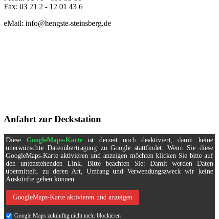
Fax: 03 21 2 - 12 01 43 6
eMail: info@hengste-steinsberg.de
Anfahrt zur Deckstation
Diese
GoogleMaps-Karte
ist derzeit noch deaktiviert, damit keine
unerwünschte Datenübertragung zu Google stattfindet. Wenn Sie diese
GoogleMaps-Karte aktivieren und anzeigen möchten klicken Sie bitte auf
den untenstehenden Link. Bitte beachten Sie: Damit werden Daten
übermittelt, zu deren Art, Umfang und Verwendungszweck wir keine
Auskünfte geben können.
GoogleMaps-Karte aktivieren und anzeigen
Google Maps zukünftig nicht mehr blockieren