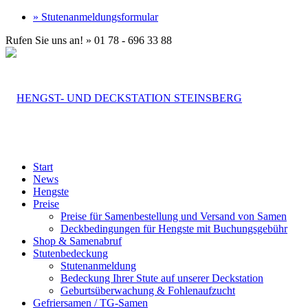
» Stutenanmeldungsformular
Rufen Sie uns an! » 01 78 - 696 33 88
Start
News
Hengste
Preise
Preise für Samenbestellung und Versand von Samen
Deckbedingungen für Hengste mit Buchungsgebühr
Shop & Samenabruf
Stutenbedeckung
Stutenanmeldung
Bedeckung Ihrer Stute auf unserer Deckstation
Geburtsüberwachung & Fohlenaufzucht
Gefriersamen / TG-Samen