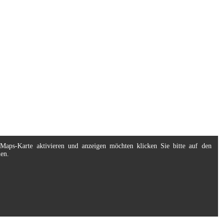
eMaps-Karte aktivieren und anzeigen möchten klicken Sie bitte auf den
nen.