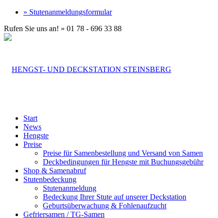
» Stutenanmeldungsformular
Rufen Sie uns an! » 01 78 - 696 33 88
Start
News
Hengste
Preise
Preise für Samenbestellung und Versand von Samen
Deckbedingungen für Hengste mit Buchungsgebühr
Shop & Samenabruf
Stutenbedeckung
Stutenanmeldung
Bedeckung Ihrer Stute auf unserer Deckstation
Geburtsüberwachung & Fohlenaufzucht
Gefriersamen / TG-Samen