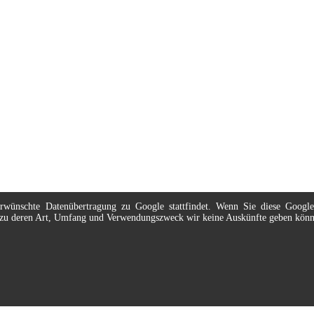
nerwünschte Datenübertragung zu Google stattfindet. Wenn Sie diese Googl
t, zu deren Art, Umfang und Verwendungszweck wir keine Auskünfte geben kön