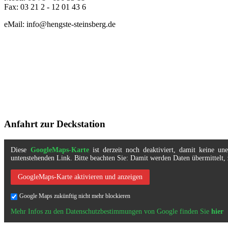
Fax: 03 21 2 - 12 01 43 6
eMail: info@hengste-steinsberg.de
Anfahrt zur Deckstation
Diese
GoogleMaps-Karte
ist derzeit noch deaktiviert, damit keine u
untenstehenden Link. Bitte beachten Sie: Damit werden Daten übermittel
GoogleMaps-Karte aktivieren und anzeigen
Google Maps zukünftig nicht mehr blockieren
Mehr Infos zu den Datenschutzbestimmungen von Google finden Sie
hier