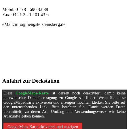
Mobil: 01 78 - 696 33 88
Fax: 03 21 2 - 12 01 43 6
eMail: info@hengste-steinsberg.de
Anfahrt zur Deckstation
Diese
GoogleMaps-Karte
ist derzeit noch deaktiviert, damit keine
unerwünschte Datenübertragung zu Google stattfindet. Wenn Sie diese
GoogleMaps-Karte aktivieren und anzeigen möchten klicken Sie bitte auf
den untenstehenden Link. Bitte beachten Sie: Damit werden Daten
übermittelt, zu deren Art, Umfang und Verwendungszweck wir keine
Auskünfte geben können.
GoogleMaps-Karte aktivieren und anzeigen