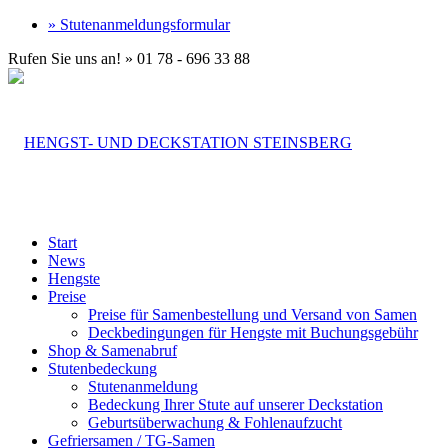
» Stutenanmeldungsformular
Rufen Sie uns an! » 01 78 - 696 33 88
Start
News
Hengste
Preise
Preise für Samenbestellung und Versand von Samen
Deckbedingungen für Hengste mit Buchungsgebühr
Shop & Samenabruf
Stutenbedeckung
Stutenanmeldung
Bedeckung Ihrer Stute auf unserer Deckstation
Geburtsüberwachung & Fohlenaufzucht
Gefriersamen / TG-Samen