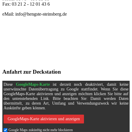
Fax: 03 21 2 - 12 01 43 6
eMail: info@hengste-steinsberg.de
Anfahrt zur Deckstation
Diese
GoogleMaps-Karte
ist derzeit noch deaktiviert, damit keine
unerwünschte Datenübertragung zu Google stattfindet. Wenn Sie diese
GoogleMaps-Karte aktivieren und anzeigen möchten klicken Sie bitte auf
den untenstehenden Link. Bitte beachten Sie: Damit werden Daten
übermittelt, zu deren Art, Umfang und Verwendungszweck wir keine
Auskünfte geben können.
GoogleMaps-Karte aktivieren und anzeigen
Google Maps zukünftig nicht mehr blockieren