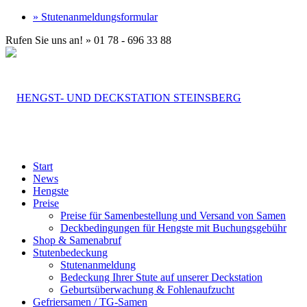
» Stutenanmeldungsformular
Rufen Sie uns an! » 01 78 - 696 33 88
Start
News
Hengste
Preise
Preise für Samenbestellung und Versand von Samen
Deckbedingungen für Hengste mit Buchungsgebühr
Shop & Samenabruf
Stutenbedeckung
Stutenanmeldung
Bedeckung Ihrer Stute auf unserer Deckstation
Geburtsüberwachung & Fohlenaufzucht
Gefriersamen / TG-Samen