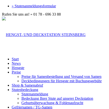
» Stutenanmeldungsformular
Rufen Sie uns an! » 01 78 - 696 33 88
Start
News
Hengste
Preise
Preise für Samenbestellung und Versand von Samen
Deckbedingungen für Hengste mit Buchungsgebühr
Shop & Samenabruf
Stutenbedeckung
Stutenanmeldung
Bedeckung Ihrer Stute auf unserer Deckstation
Geburtsüberwachung & Fohlenaufzucht
Gefriersamen / TG-Samen