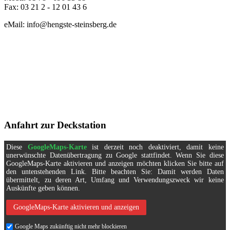
Fax: 03 21 2 - 12 01 43 6
eMail: info@hengste-steinsberg.de
Anfahrt zur Deckstation
Diese
GoogleMaps-Karte
ist derzeit noch deaktiviert, damit keine
unerwünschte Datenübertragung zu Google stattfindet. Wenn Sie diese
GoogleMaps-Karte aktivieren und anzeigen möchten klicken Sie bitte auf
den untenstehenden Link. Bitte beachten Sie: Damit werden Daten
übermittelt, zu deren Art, Umfang und Verwendungszweck wir keine
Auskünfte geben können.
GoogleMaps-Karte aktivieren und anzeigen
Google Maps zukünftig nicht mehr blockieren