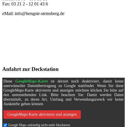
Fax: 03 21 2 - 12 01 43 6
eMail: info@hengste-steinsberg.de
Anfahrt zur Deckstation
Diese
GoogleMaps-Karte
ist derzeit noch deaktiviert, damit keine
unerwünschte Datenübertragung zu Google stattfindet. Wenn Sie diese
GoogleMaps-Karte aktivieren und anzeigen möchten klicken Sie bitte auf
den untenstehenden Link. Bitte beachten Sie: Damit werden Daten
übermittelt, zu deren Art, Umfang und Verwendungszweck wir keine
Auskünfte geben können.
GoogleMaps-Karte aktivieren und anzeigen
Google Maps zukünftig nicht mehr blockieren