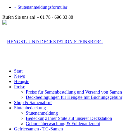
» Stutenanmeldungsformular
Rufen Sie uns an! » 01 78 - 696 33 88
Start
News
Hengste
Preise
Preise für Samenbestellung und Versand von Samen
Deckbedingungen für Hengste mit Buchungsgebühr
Shop & Samenabruf
Stutenbedeckung
Stutenanmeldung
Bedeckung Ihrer Stute auf unserer Deckstation
Geburtsüberwachung & Fohlenaufzucht
Gefriersamen / TG-Samen