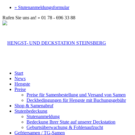
» Stutenanmeldungsformular
Rufen Sie uns an! » 01 78 - 696 33 88
Start
News
Hengste
Preise
Preise für Samenbestellung und Versand von Samen
Deckbedingungen für Hengste mit Buchungsgebühr
Shop & Samenabruf
Stutenbedeckung
Stutenanmeldung
Bedeckung Ihrer Stute auf unserer Deckstation
Geburtsüberwachung & Fohlenaufzucht
Gefriersamen / TG-Samen