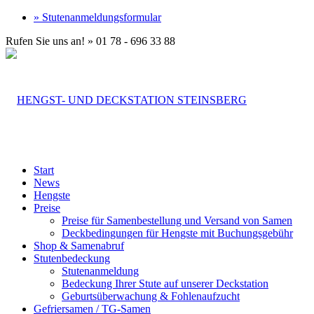
» Stutenanmeldungsformular
Rufen Sie uns an! » 01 78 - 696 33 88
Start
News
Hengste
Preise
Preise für Samenbestellung und Versand von Samen
Deckbedingungen für Hengste mit Buchungsgebühr
Shop & Samenabruf
Stutenbedeckung
Stutenanmeldung
Bedeckung Ihrer Stute auf unserer Deckstation
Geburtsüberwachung & Fohlenaufzucht
Gefriersamen / TG-Samen