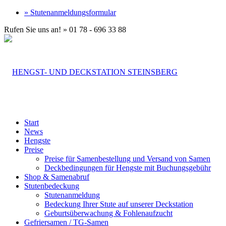
» Stutenanmeldungsformular
Rufen Sie uns an! » 01 78 - 696 33 88
Start
News
Hengste
Preise
Preise für Samenbestellung und Versand von Samen
Deckbedingungen für Hengste mit Buchungsgebühr
Shop & Samenabruf
Stutenbedeckung
Stutenanmeldung
Bedeckung Ihrer Stute auf unserer Deckstation
Geburtsüberwachung & Fohlenaufzucht
Gefriersamen / TG-Samen