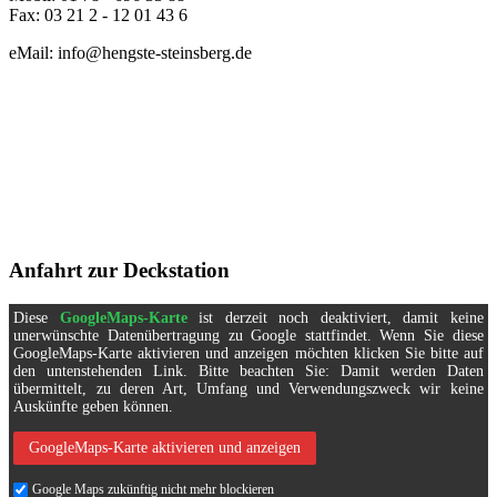
Fax: 03 21 2 - 12 01 43 6
eMail: info@hengste-steinsberg.de
Anfahrt zur Deckstation
Diese
GoogleMaps-Karte
ist derzeit noch deaktiviert, damit keine
unerwünschte Datenübertragung zu Google stattfindet. Wenn Sie diese
GoogleMaps-Karte aktivieren und anzeigen möchten klicken Sie bitte auf
den untenstehenden Link. Bitte beachten Sie: Damit werden Daten
übermittelt, zu deren Art, Umfang und Verwendungszweck wir keine
Auskünfte geben können.
GoogleMaps-Karte aktivieren und anzeigen
Google Maps zukünftig nicht mehr blockieren