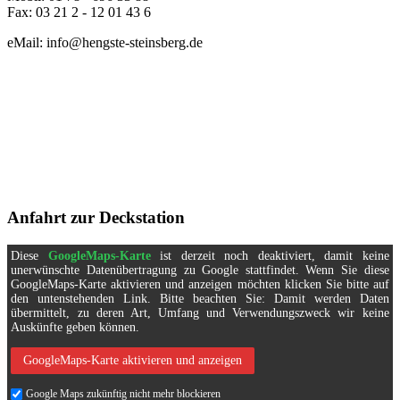
Fax: 03 21 2 - 12 01 43 6
eMail: info@hengste-steinsberg.de
Anfahrt zur Deckstation
Diese
GoogleMaps-Karte
ist derzeit noch deaktiviert, damit keine
unerwünschte Datenübertragung zu Google stattfindet. Wenn Sie diese
GoogleMaps-Karte aktivieren und anzeigen möchten klicken Sie bitte auf
den untenstehenden Link. Bitte beachten Sie: Damit werden Daten
übermittelt, zu deren Art, Umfang und Verwendungszweck wir keine
Auskünfte geben können.
GoogleMaps-Karte aktivieren und anzeigen
Google Maps zukünftig nicht mehr blockieren