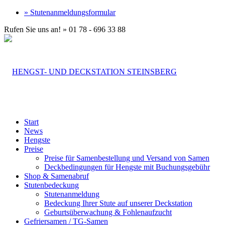
» Stutenanmeldungsformular
Rufen Sie uns an! » 01 78 - 696 33 88
Start
News
Hengste
Preise
Preise für Samenbestellung und Versand von Samen
Deckbedingungen für Hengste mit Buchungsgebühr
Shop & Samenabruf
Stutenbedeckung
Stutenanmeldung
Bedeckung Ihrer Stute auf unserer Deckstation
Geburtsüberwachung & Fohlenaufzucht
Gefriersamen / TG-Samen