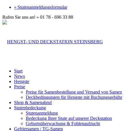
» Stutenanmeldungsformular
Rufen Sie uns an! » 01 78 - 696 33 88
Start
News
Hengste
Preise
Preise für Samenbestellung und Versand von Samen
Deckbedingungen für Hengste mit Buchungsgebühr
Shop & Samenabruf
Stutenbedeckung
Stutenanmeldung
Bedeckung Ihrer Stute auf unserer Deckstation
Geburtsüberwachung & Fohlenaufzucht
Gefriersamen / TG-Samen