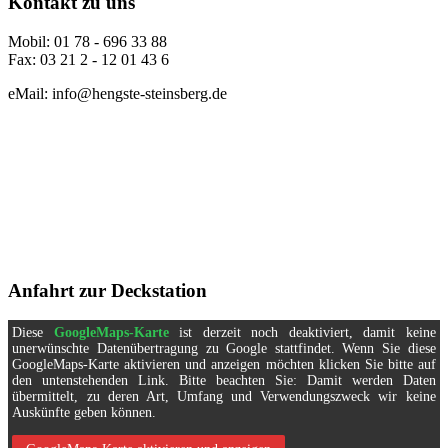
Kontakt zu uns
Mobil: 01 78 - 696 33 88
Fax: 03 21 2 - 12 01 43 6
eMail: info@hengste-steinsberg.de
Anfahrt zur Deckstation
Diese
GoogleMaps-Karte
ist derzeit noch deaktiviert, damit keine
unerwünschte Datenübertragung zu Google stattfindet. Wenn Sie diese
GoogleMaps-Karte aktivieren und anzeigen möchten klicken Sie bitte auf
den untenstehenden Link. Bitte beachten Sie: Damit werden Daten
übermittelt, zu deren Art, Umfang und Verwendungszweck wir keine
Auskünfte geben können.