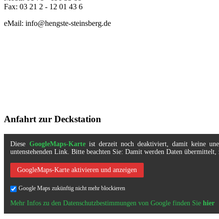
Fax: 03 21 2 - 12 01 43 6
eMail: info@hengste-steinsberg.de
Anfahrt zur Deckstation
Diese
GoogleMaps-Karte
ist derzeit noch deaktiviert, damit keine u
untenstehenden Link. Bitte beachten Sie: Damit werden Daten übermittel
GoogleMaps-Karte aktivieren und anzeigen
Google Maps zukünftig nicht mehr blockieren
Mehr Infos zu den Datenschutzbestimmungen von Google finden Sie
hier