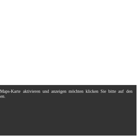
eMaps-Karte aktivieren und anzeigen möchten klicken Sie bitte auf den
nen.