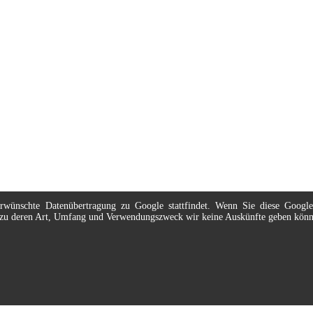
nerwünschte Datenübertragung zu Google stattfindet. Wenn Sie diese Googl
t, zu deren Art, Umfang und Verwendungszweck wir keine Auskünfte geben kön