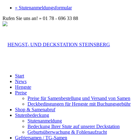
» Stutenanmeldungsformular
Rufen Sie uns an! » 01 78 - 696 33 88
Start
News
Hengste
Preise
Preise für Samenbestellung und Versand von Samen
Deckbedingungen für Hengste mit Buchungsgebühr
Shop & Samenabruf
Stutenbedeckung
Stutenanmeldung
Bedeckung Ihrer Stute auf unserer Deckstation
Geburtsüberwachung & Fohlenaufzucht
Gefriersamen / TG-Samen