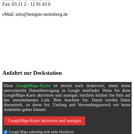
Fax: 03 21 2 - 12 01 43 6
eMail: info@hengste-steinsberg.de
Anfahrt zur Deckstation
Diese
GoogleMaps-Karte
ist derzeit noch deaktiviert, damit keine
unerwünschte Datenübertragung zu Google stattfindet. Wenn Sie diese
GoogleMaps-Karte aktivieren und anzeigen möchten klicken Sie bitte auf
den untenstehenden Link. Bitte beachten Sie: Damit werden Daten
übermittelt, zu deren Art, Umfang und Verwendungszweck wir keine
Auskünfte geben können.
GoogleMaps-Karte aktivieren und anzeigen
Google Maps zukünftig nicht mehr blockieren