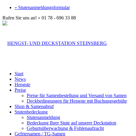
» Stutenanmeldungsformular
Rufen Sie uns an! » 01 78 - 696 33 88
Start
News
Hengste
Preise
Preise für Samenbestellung und Versand von Samen
Deckbedingungen für Hengste mit Buchungsgebühr
Shop & Samenabruf
Stutenbedeckung
Stutenanmeldung
Bedeckung Ihrer Stute auf unserer Deckstation
Geburtsüberwachung & Fohlenaufzucht
Gefriersamen / TG-Samen