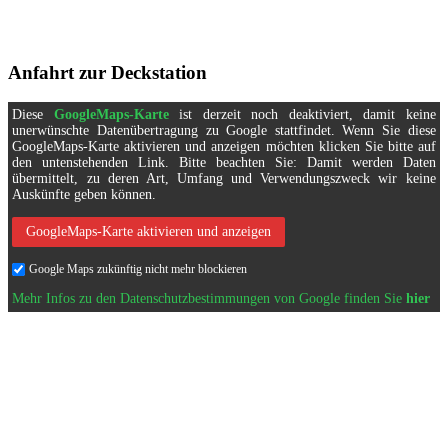
Anfahrt zur Deckstation
Diese
GoogleMaps-Karte
ist derzeit noch deaktiviert, damit keine
unerwünschte Datenübertragung zu Google stattfindet. Wenn Sie diese
GoogleMaps-Karte aktivieren und anzeigen möchten klicken Sie bitte auf
den untenstehenden Link. Bitte beachten Sie: Damit werden Daten
übermittelt, zu deren Art, Umfang und Verwendungszweck wir keine
Auskünfte geben können.
GoogleMaps-Karte aktivieren und anzeigen
Google Maps zukünftig nicht mehr blockieren
Mehr Infos zu den Datenschutzbestimmungen von Google finden Sie
hier