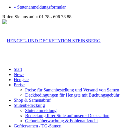
» Stutenanmeldungsformular
Rufen Sie uns an! » 01 78 - 696 33 88
Start
News
Hengste
Preise
Preise für Samenbestellung und Versand von Samen
Deckbedingungen für Hengste mit Buchungsgebühr
Shop & Samenabruf
Stutenbedeckung
Stutenanmeldung
Bedeckung Ihrer Stute auf unserer Deckstation
Geburtsüberwachung & Fohlenaufzucht
Gefriersamen / TG-Samen