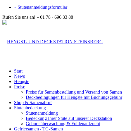
» Stutenanmeldungsformular
Rufen Sie uns an! » 01 78 - 696 33 88
Start
News
Hengste
Preise
Preise für Samenbestellung und Versand von Samen
Deckbedingungen für Hengste mit Buchungsgebühr
Shop & Samenabruf
Stutenbedeckung
Stutenanmeldung
Bedeckung Ihrer Stute auf unserer Deckstation
Geburtsüberwachung & Fohlenaufzucht
Gefriersamen / TG-Samen