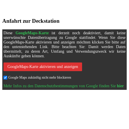
Anfahrt zur Deckstation
Diese
GoogleMaps-Karte
ist derzeit noch deaktiviert, damit keine
unerwünschte Datenübertragung zu Google stattfindet. Wenn Sie diese
GoogleMaps-Karte aktivieren und anzeigen möchten klicken Sie bitte auf
den untenstehenden Link. Bitte beachten Sie: Damit werden Daten
übermittelt, zu deren Art, Umfang und Verwendungszweck wir keine
Auskünfte geben können.
GoogleMaps-Karte aktivieren und anzeigen
Google Maps zukünftig nicht mehr blockieren
Mehr Infos zu den Datenschutzbestimmungen von Google finden Sie
hier