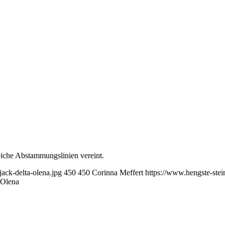
iche Abstammungslinien vereint.
ack-delta-olena.jpg
450
450
Corinna Meffert
https://www.hengste-st
 Olena