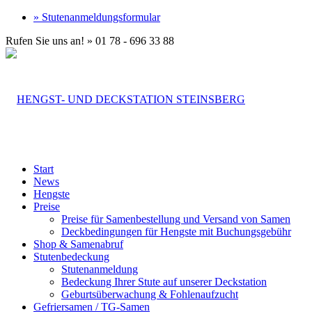
» Stutenanmeldungsformular
Rufen Sie uns an! » 01 78 - 696 33 88
Start
News
Hengste
Preise
Preise für Samenbestellung und Versand von Samen
Deckbedingungen für Hengste mit Buchungsgebühr
Shop & Samenabruf
Stutenbedeckung
Stutenanmeldung
Bedeckung Ihrer Stute auf unserer Deckstation
Geburtsüberwachung & Fohlenaufzucht
Gefriersamen / TG-Samen