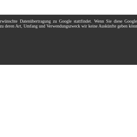
nerwünschte Datenübertragung zu Google stattfindet. Wenn Sie diese Googl
t, zu deren Art, Umfang und Verwendungszweck wir keine Auskünfte geben kön