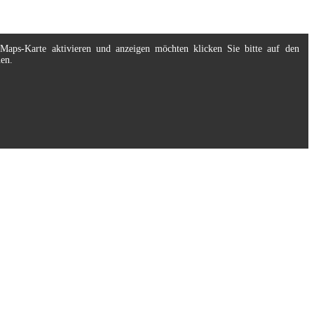
eMaps-Karte aktivieren und anzeigen möchten klicken Sie bitte auf den
nen.