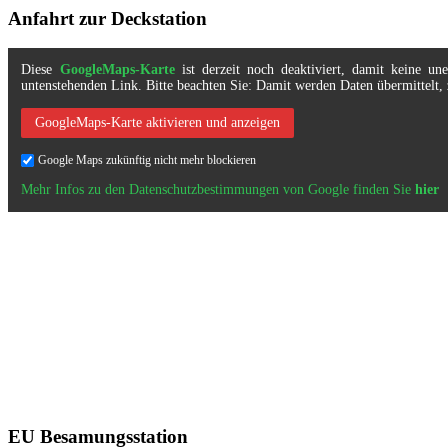
Anfahrt zur Deckstation
Diese
GoogleMaps-Karte
ist derzeit noch deaktiviert, damit keine u
untenstehenden Link. Bitte beachten Sie: Damit werden Daten übermittel
GoogleMaps-Karte aktivieren und anzeigen
Google Maps zukünftig nicht mehr blockieren
Mehr Infos zu den Datenschutzbestimmungen von Google finden Sie
hier
EU Besamungsstation