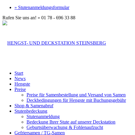
» Stutenanmeldungsformular
Rufen Sie uns an! » 01 78 - 696 33 88
Start
News
Hengste
Preise
Preise für Samenbestellung und Versand von Samen
Deckbedingungen für Hengste mit Buchungsgebühr
Shop & Samenabruf
Stutenbedeckung
Stutenanmeldung
Bedeckung Ihrer Stute auf unserer Deckstation
Geburtsüberwachung & Fohlenaufzucht
Gefriersamen / TG-Samen