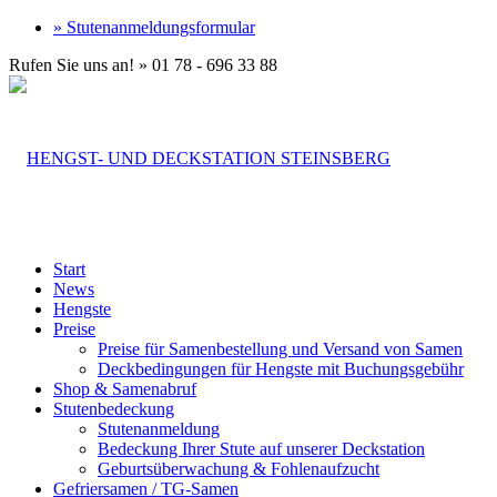
» Stutenanmeldungsformular
Rufen Sie uns an! » 01 78 - 696 33 88
Start
News
Hengste
Preise
Preise für Samenbestellung und Versand von Samen
Deckbedingungen für Hengste mit Buchungsgebühr
Shop & Samenabruf
Stutenbedeckung
Stutenanmeldung
Bedeckung Ihrer Stute auf unserer Deckstation
Geburtsüberwachung & Fohlenaufzucht
Gefriersamen / TG-Samen