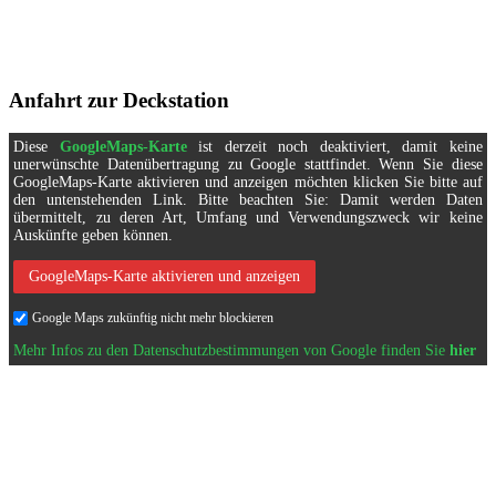
Anfahrt zur Deckstation
Diese
GoogleMaps-Karte
ist derzeit noch deaktiviert, damit keine
unerwünschte Datenübertragung zu Google stattfindet. Wenn Sie diese
GoogleMaps-Karte aktivieren und anzeigen möchten klicken Sie bitte auf
den untenstehenden Link. Bitte beachten Sie: Damit werden Daten
übermittelt, zu deren Art, Umfang und Verwendungszweck wir keine
Auskünfte geben können.
GoogleMaps-Karte aktivieren und anzeigen
Google Maps zukünftig nicht mehr blockieren
Mehr Infos zu den Datenschutzbestimmungen von Google finden Sie
hier