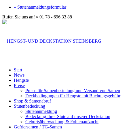
» Stutenanmeldungsformular
Rufen Sie uns an! » 01 78 - 696 33 88
Start
News
Hengste
Preise
Preise für Samenbestellung und Versand von Samen
Deckbedingungen für Hengste mit Buchungsgebühr
Shop & Samenabruf
Stutenbedeckung
Stutenanmeldung
Bedeckung Ihrer Stute auf unserer Deckstation
Geburtsüberwachung & Fohlenaufzucht
Gefriersamen / TG-Samen