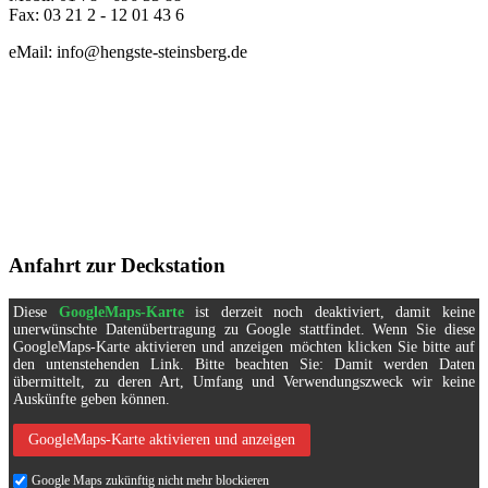
Fax: 03 21 2 - 12 01 43 6
eMail: info@hengste-steinsberg.de
Anfahrt zur Deckstation
Diese
GoogleMaps-Karte
ist derzeit noch deaktiviert, damit keine
unerwünschte Datenübertragung zu Google stattfindet. Wenn Sie diese
GoogleMaps-Karte aktivieren und anzeigen möchten klicken Sie bitte auf
den untenstehenden Link. Bitte beachten Sie: Damit werden Daten
übermittelt, zu deren Art, Umfang und Verwendungszweck wir keine
Auskünfte geben können.
GoogleMaps-Karte aktivieren und anzeigen
Google Maps zukünftig nicht mehr blockieren