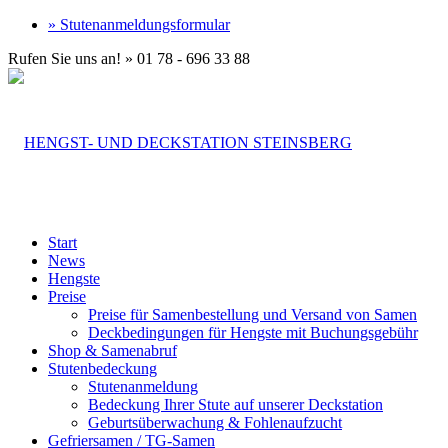
» Stutenanmeldungsformular
Rufen Sie uns an! » 01 78 - 696 33 88
Start
News
Hengste
Preise
Preise für Samenbestellung und Versand von Samen
Deckbedingungen für Hengste mit Buchungsgebühr
Shop & Samenabruf
Stutenbedeckung
Stutenanmeldung
Bedeckung Ihrer Stute auf unserer Deckstation
Geburtsüberwachung & Fohlenaufzucht
Gefriersamen / TG-Samen