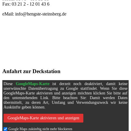
Fax: 03 21 2 - 12 01 43 6
eMail: info@hengste-steinsberg.de
Anfahrt zur Deckstation
Diese
GoogleMaps-Karte
ist derzeit noch deaktiviert, damit keine
unerwünschte Datenübertragung zu Google stattfindet. Wenn Sie diese
GoogleMaps-Karte aktivieren und anzeigen möchten klicken Sie bitte auf
den untenstehenden Link. Bitte beachten Sie: Damit werden Daten
übermittelt, zu deren Art, Umfang und Verwendungszweck wir keine
Auskünfte geben können.
GoogleMaps-Karte aktivieren und anzeigen
Google Maps zukünftig nicht mehr blockieren