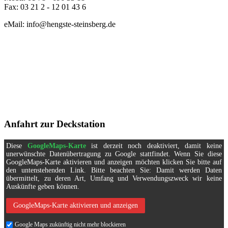
Fax: 03 21 2 - 12 01 43 6
eMail: info@hengste-steinsberg.de
Anfahrt zur Deckstation
Diese
GoogleMaps-Karte
ist derzeit noch deaktiviert, damit keine
unerwünschte Datenübertragung zu Google stattfindet. Wenn Sie diese
GoogleMaps-Karte aktivieren und anzeigen möchten klicken Sie bitte auf
den untenstehenden Link. Bitte beachten Sie: Damit werden Daten
übermittelt, zu deren Art, Umfang und Verwendungszweck wir keine
Auskünfte geben können.
GoogleMaps-Karte aktivieren und anzeigen
Google Maps zukünftig nicht mehr blockieren