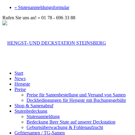
» Stutenanmeldungsformular
Rufen Sie uns an! » 01 78 - 696 33 88
Start
News
Hengste
Preise
Preise für Samenbestellung und Versand von Samen
Deckbedingungen für Hengste mit Buchungsgebühr
Shop & Samenabruf
Stutenbedeckung
Stutenanmeldung
Bedeckung Ihrer Stute auf unserer Deckstation
Geburtsüberwachung & Fohlenaufzucht
Gefriersamen / TG-Samen