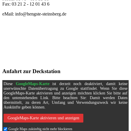
Fax: 03 21 2 - 12 01 43 6
eMail: info@hengste-steinsberg.de
Anfahrt zur Deckstation
Diese
GoogleMaps-Karte
ist derzeit noch deaktiviert, damit keine
unerwünschte Datenübertragung zu Google stattfindet. Wenn Sie diese
GoogleMaps-Karte aktivieren und anzeigen möchten klicken Sie bitte auf
den untenstehenden Link. Bitte beachten Sie: Damit werden Daten
übermittelt, zu deren Art, Umfang und Verwendungszweck wir keine
Auskünfte geben können.
GoogleMaps-Karte aktivieren und anzeigen
Google Maps zukünftig nicht mehr blockieren