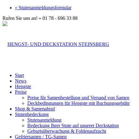
» Stutenanmeldungsformular
Rufen Sie uns an! » 01 78 - 696 33 88
Start
News
Hengste
Preise
Preise für Samenbestellung und Versand von Samen
Deckbedingungen für Hengste mit Buchungsgebühr
Shop & Samenabruf
Stutenbedeckung
Stutenanmeldung
Bedeckung Ihrer Stute auf unserer Deckstation
Geburtsüberwachung & Fohlenaufzucht
Gefriersamen / TG-Samen