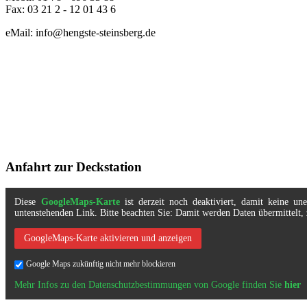
Fax: 03 21 2 - 12 01 43 6
eMail: info@hengste-steinsberg.de
Anfahrt zur Deckstation
Diese
GoogleMaps-Karte
ist derzeit noch deaktiviert, damit keine u
untenstehenden Link. Bitte beachten Sie: Damit werden Daten übermittel
GoogleMaps-Karte aktivieren und anzeigen
Google Maps zukünftig nicht mehr blockieren
Mehr Infos zu den Datenschutzbestimmungen von Google finden Sie
hier