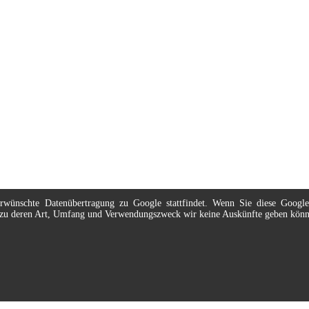
nerwünschte Datenübertragung zu Google stattfindet. Wenn Sie diese Googl
t, zu deren Art, Umfang und Verwendungszweck wir keine Auskünfte geben kön