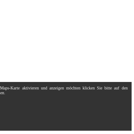
eMaps-Karte aktivieren und anzeigen möchten klicken Sie bitte auf den
nen.