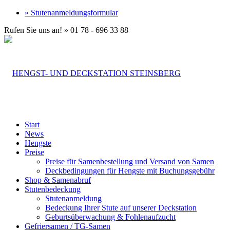
» Stutenanmeldungsformular
Rufen Sie uns an! » 01 78 - 696 33 88
Start
News
Hengste
Preise
Preise für Samenbestellung und Versand von Samen
Deckbedingungen für Hengste mit Buchungsgebühr
Shop & Samenabruf
Stutenbedeckung
Stutenanmeldung
Bedeckung Ihrer Stute auf unserer Deckstation
Geburtsüberwachung & Fohlenaufzucht
Gefriersamen / TG-Samen